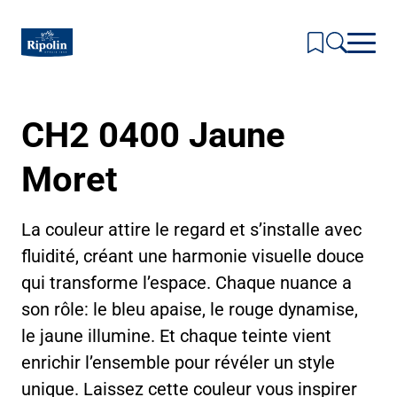
Skip
to
main
content
CH2 0400 Jaune
Inspirations & Couleurs
Toggl
subm
Produits
for
Moret
Toggl
Inspir
subm
Actualités & Conseils
&
for
Toggl
Coule
Produi
subm
La Marque
La couleur attire le regard et s’installe avec
for
Toggl
Actual
subm
Où nous trouver ?
fluidité, créant une harmonie visuelle douce
&
for
Conse
La
qui transforme l’espace. Chaque nuance a
Marqu
son rôle: le bleu apaise, le rouge dynamise,
le jaune illumine. Et chaque teinte vient
enrichir l’ensemble pour révéler un style
unique. Laissez cette couleur vous inspirer