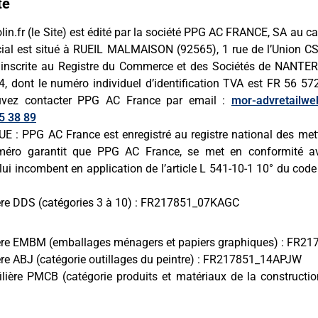
te
polin.fr (le Site) est édité par la société PPG AC FRANCE, SA au c
ocial est situé à RUEIL MALMAISON (92565), 1 rue de l’Union 
inscrite au Registre du Commerce et des Sociétés de NANTE
, dont le numéro individuel d’identification TVA est FR 56 5
uvez contacter PPG AC France par email :
mor-advretailw
5 38 89
 : PPG AC France est enregistré au registre national des met
éro garantit que PPG AC France, se met en conformité ave
lui incombent en application de l’article L 541-10-1 10° du cod
ilière DDS (catégories 3 à 10) : FR217851_07KAGC
ilière EMBM (emballages ménagers et papiers graphiques) : F
lière ABJ (catégorie outillages du peintre) : FR217851_14APJW
ilière PMCB (catégorie produits et matériaux de la constructio