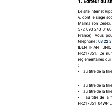
1. Éditeur du si
Le site internet Ri
€, dont le siège s
Malmaison Cedex, 
572 093 243 01604
France). Vous po
téléphone :
03 22 3
IDENTIFIANT UNIQUE
FR217851. Ce num
réglementaires qui 
:
• au titre de la f
• au titre de la f
• au titre de la fi
• au titre de la f
FR217851_04WPIE