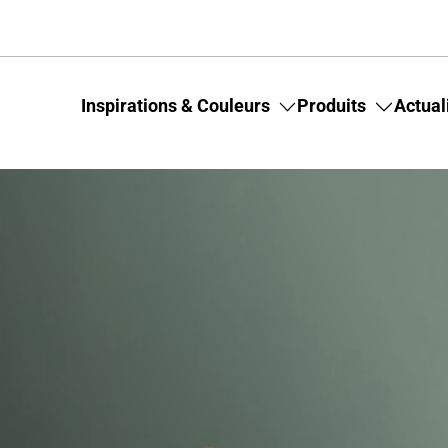
Inspirations & Couleurs
Produits
Actual
Toggle
Toggle
submenu
submenu
for
for
Inspirations
Produits
&
Couleurs