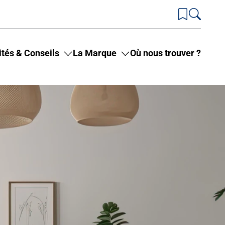
ités & Conseils
La Marque
Où nous trouver ?
Toggle
Toggle
submenu
submenu
for
for
Actualités
La
&
Marque
Conseils