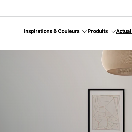
Inspirations & Couleurs
Produits
Actual
Toggle
Toggle
submenu
submenu
for
for
Inspirations
Produits
&
Couleurs