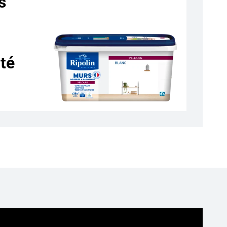
s
favoris
uté