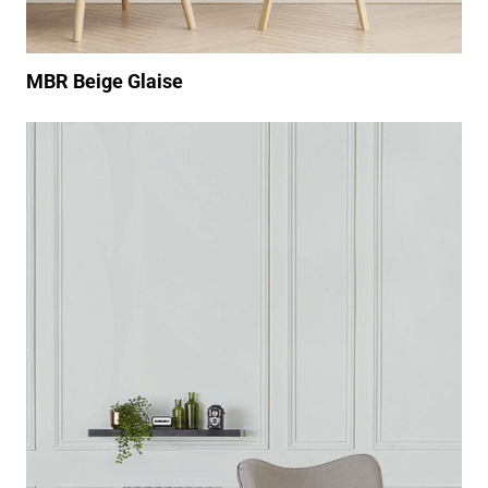
MBR Beige Glaise
https://www.youtube.com/watch?v=sW4HarGu0sM