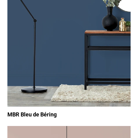
MBR Bleu de Béring
https://www.youtube.com/watch?v=oOpMJj4lJUY