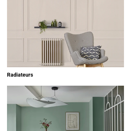
Radiateurs
/produits/peinture-int%C3%A9rieur/plafonds