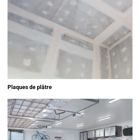
Plaques de plâtre
/produits/peinture-int%C3%A9rieur/sol