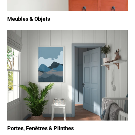
Meubles & Objets
/produits/peinture-int%C3%A9rieur/porte-
fen%C3%AAtre-plinthe
Portes, Fenêtres & Plinthes