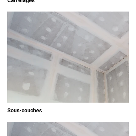
Carrelages
/produits/peinture-int%C3%A9rieur/sous-couche
Sous-couches
/produits-interieur-plaques-de-platre-2