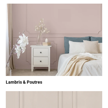
/produits/peinture-int%C3%A9rieur/lambris-poutre
Lambris & Poutres
/produits/peinture-int%C3%A9rieur/radiateur