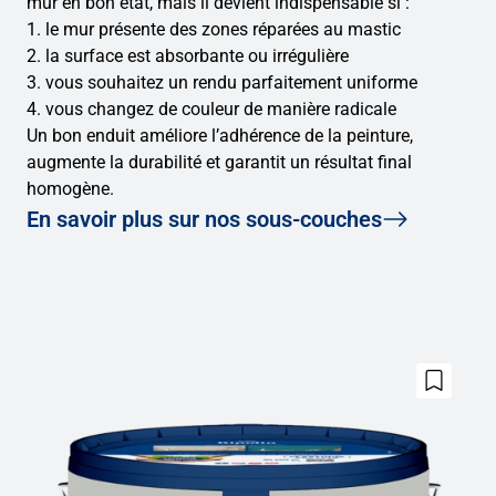
mur en bon état, mais il devient indispensable si :
1. le mur présente des zones réparées au mastic
2. la surface est absorbante ou irrégulière
3. vous souhaitez un rendu parfaitement uniforme
4. vous changez de couleur de manière radicale
Un bon enduit améliore l’adhérence de la peinture,
augmente la durabilité et garantit un résultat final
homogène.
En savoir plus sur nos sous-couches
jouter
Ajouter
ux
aux
avoris
favoris