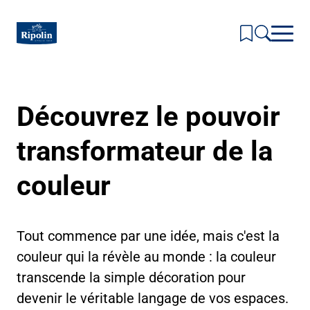
Skip
to
main
content
Inspirations & Couleurs
Découvrez le pouvoir
Toggl
subm
Produits
for
Toggl
Inspir
transformateur de la
subm
Actualités & Conseils
&
for
Toggl
Coule
Produi
subm
La Marque
couleur
for
Toggl
Actual
subm
Où nous trouver ?
&
for
Conse
La
Marqu
Tout commence par une idée, mais c'est la
couleur qui la révèle au monde : la couleur
transcende la simple décoration pour
devenir le véritable langage de vos espaces.