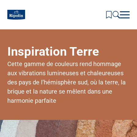
Skip
to
main
content
Inspirations & Couleurs
Inspiration Terre
Toggl
subm
Produits
for
Toggl
Inspir
subm
Cette gamme de couleurs rend hommage
Actualités & Conseils
&
for
Toggl
Coule
Produi
aux vibrations lumineuses et chaleureuses
subm
La Marque
for
Toggl
des pays de l’hémisphère sud, où la terre, la
Actual
subm
Où nous trouver ?
&
for
brique et la nature se mêlent dans une
Conse
La
Marqu
harmonie parfaite