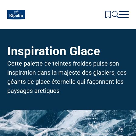
Skip
to
main
content
Inspirations & Couleurs
Inspiration Glace
Toggl
subm
Produits
for
Toggl
Inspir
subm
Cette palette de teintes froides puise son
Actualités & Conseils
&
for
Toggl
Coule
Produi
inspiration dans la majesté des glaciers, ces
subm
La Marque
for
Toggl
géants de glace éternelle qui façonnent les
Actual
subm
Où nous trouver ?
&
for
paysages arctiques
Conse
La
Marqu