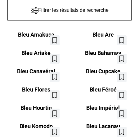
Filtrer les résultats de recherche
Bleu Amakusa
Bleu Arc
Ajouter
Ajouter
aux
aux
favoris
favoris
Bleu Ariake
Bleu Bahamas
Ajouter
Ajouter
aux
aux
favoris
favoris
Bleu Canavéral
Bleu Cupcake
Ajouter
Ajouter
aux
aux
favoris
favoris
Bleu Flores
Bleu Féroé
Ajouter
Ajouter
aux
aux
favoris
favoris
Bleu Hourtin
Bleu Impérial
Ajouter
Ajouter
aux
aux
favoris
favoris
Bleu Komodo
Bleu Lacanau
Ajouter
Ajouter
aux
aux