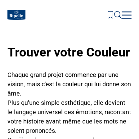
Skip
to
main
content
Inspirations & Couleurs
Trouver votre Couleur
Toggl
subm
Produits
for
Toggl
Inspir
subm
Actualités & Conseils
&
for
Toggl
Coule
Produi
Chaque grand projet commence par une
subm
La Marque
for
Toggl
vision, mais c'est la couleur qui lui donne son
Actual
subm
Où nous trouver ?
&
for
âme.
Conse
La
Marqu
Plus qu'une simple esthétique, elle devient
le langage universel des émotions, racontant
votre histoire avant même que les mots ne
soient prononcés.