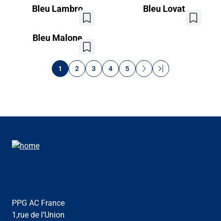
favoris
favoris
Bleu Lambro
Bleu Lovat
Ajouter
Ajouter
aux
aux
favoris
favoris
Bleu Malone
Ajouter
aux
Pagination
Next
Last
favoris
1
2
3
4
5
page
page
PPG AC France
1,rue de l’Union