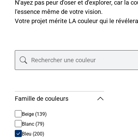
N'ayez pas peur d'oser et d'explorer, car la c
l'essence même de votre vision.
Votre projet mérite LA couleur qui le révéler
Filtrer
Famille de couleurs
les
Beige (139)
Blanc (79)
résultats
Bleu (200)