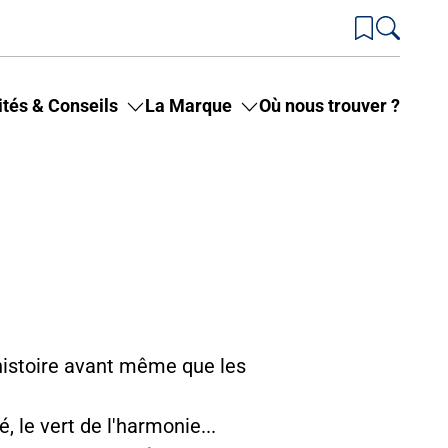
ités & Conseils
La Marque
Où nous trouver ?
Toggle
Toggle
submenu
submenu
for
for
Actualités
La
&
Marque
Conseils
 histoire avant même que les
, le vert de l'harmonie...