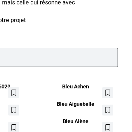
s, mais celle qui résonne avec
tre projet
5020
Bleu Achen
Ajouter
Ajouter
aux
aux
Bleu Aiguebelle
favoris
favoris
Ajouter
Ajouter
aux
aux
Bleu Alène
favoris
favoris
Ajouter
Ajouter