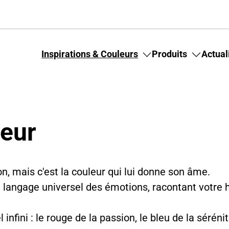
Inspirations & Couleurs
Produits
Actual
Toggle
Toggle
submenu
submenu
for
for
Inspirations
Produits
&
Couleurs
leur
, mais c'est la couleur qui lui donne son âme.
le langage universel des émotions, racontant votre
fini : le rouge de la passion, le bleu de la sérénité