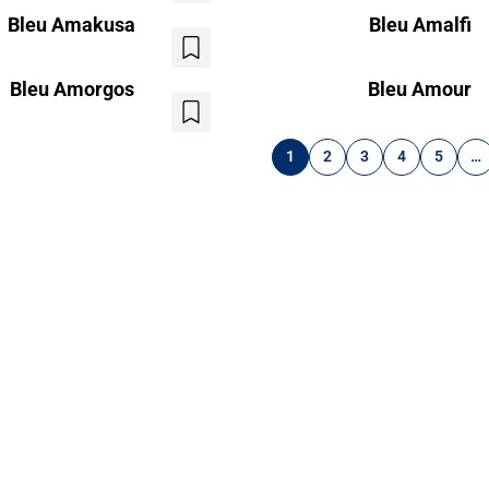
aux
Bleu Amakusa
Bleu Amalfi
favoris
Ajouter
aux
Bleu Amorgos
Bleu Amour
favoris
Ajouter
aux
tion
favoris
1
2
3
4
5
…