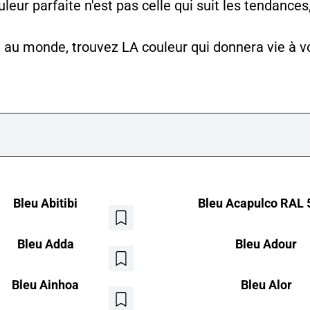
ouleur parfaite n'est pas celle qui suit les tendance
a au monde, trouvez LA couleur qui donnera vie à vo
Bleu Abitibi
Bleu Acapulco RAL 
Ajouter
aux
Bleu Adda
Bleu Adour
favoris
Ajouter
aux
Bleu Ainhoa
Bleu Alor
favoris
Ajouter